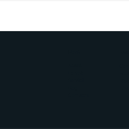
Meniu
Рай
Acasă
Cen
Echipă
Bot
Servicii
Rîș
Blog
Büy
Contacte