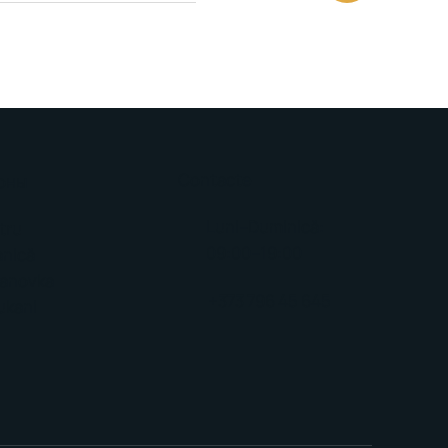
Contacte
оны
Luni–Duminică:
tru
09:00–19:00
anică
kanovka
+373 796 45 645
ukani