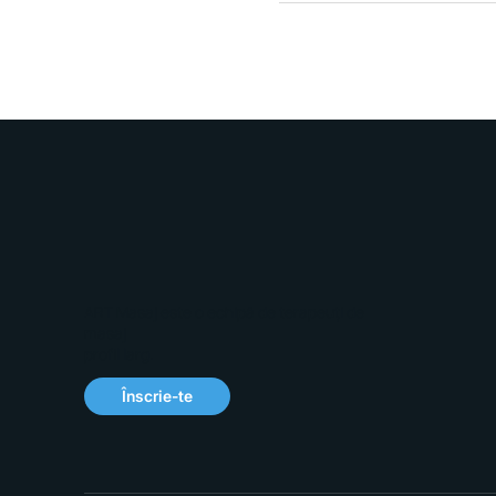
ART Masaj este o echipă de terapeuți de
masaj
profil larg.
Înscrie-te