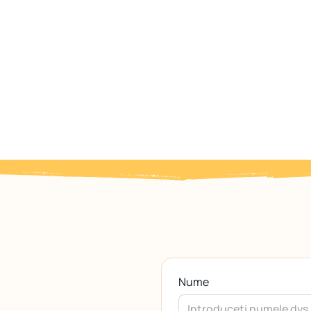
Nume
Nume