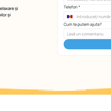
Telefon
Telefon
*
*
elaxare și
elaxare și
lor și
lor și
Cum te putem ajuta?
Cum te putem ajuta?