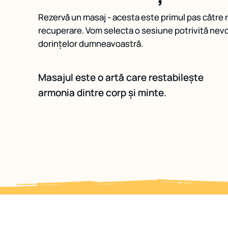
Rezervă un masaj - acesta este primul pas către r
Rezervă un masaj - acesta este primul pas către r
recuperare. Vom selecta o sesiune potrivită nevoi
recuperare. Vom selecta o sesiune potrivită nevoi
dorințelor dumneavoastră.
dorințelor dumneavoastră.
Masajul este o artă care restabilește
Masajul este o artă care restabilește
armonia dintre corp și minte.
armonia dintre corp și minte.