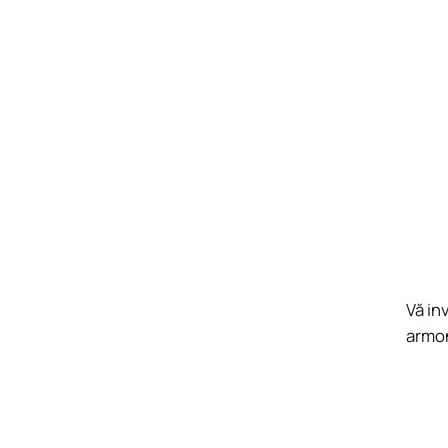
Vă in
armon