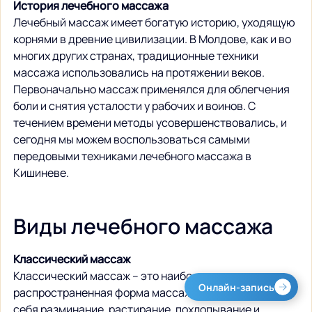
История лечебного массажа
Лечебный массаж имеет богатую историю, уходящую 
корнями в древние цивилизации. В Молдове, как и во 
многих других странах, традиционные техники 
массажа использовались на протяжении веков. 
Первоначально массаж применялся для облегчения 
боли и снятия усталости у рабочих и воинов. С 
течением времени методы усовершенствовались, и 
сегодня мы можем воспользоваться самыми 
передовыми техниками лечебного массажа в 
Кишиневе.
Виды лечебного массажа
Классический массаж
Классический массаж – это наиболее 
Онлайн-запись
распространенная форма массажа, включающая в 
себя разминание, растирание, похлопывание и 